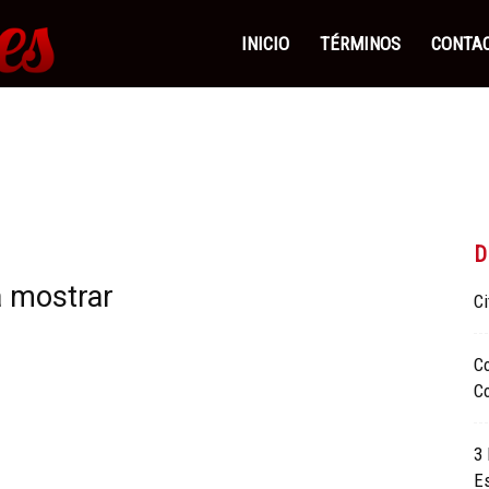
Contactos
INICIO
TÉRMINOS
CONTA
Abuelas
|
D
a mostrar
Ci
Encuentra
C
C
Mujeres
3
Sensuales
E