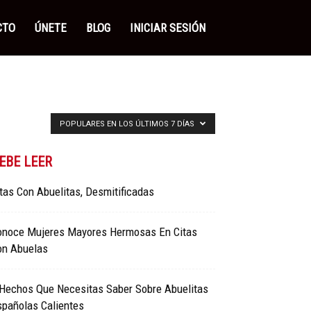
CTO
ÚNETE
BLOG
INICIAR SESIÓN
POPULARES EN LOS ÚLTIMOS 7 DÍAS
EBE LEER
tas Con Abuelitas, Desmitificadas
onoce Mujeres Mayores Hermosas En Citas
on Abuelas
 Hechos Que Necesitas Saber Sobre Abuelitas
spañolas Calientes