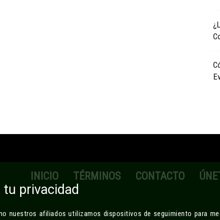
¿
Y
C
C
Maduras
E
Cerca
De
INICIO
TÉRMINOS
CONTACTO
ÚNE
tu privacidad
Ti
 nuestros afiliados utilizamos dispositivos de seguimiento para med