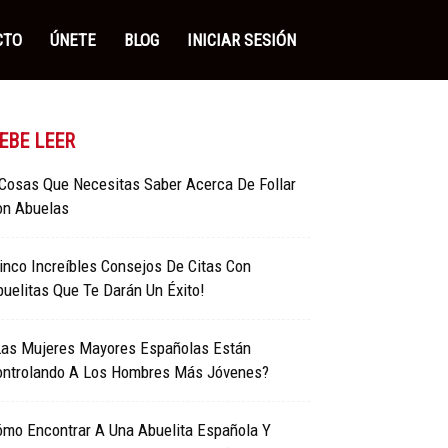
CTO
ÚNETE
BLOG
INICIAR SESIÓN
EBE LEER
 Cosas Que Necesitas Saber Acerca De Follar
on Abuelas
inco Increíbles Consejos De Citas Con
uelitas Que Te Darán Un Éxito!
Las Mujeres Mayores Españolas Están
ontrolando A Los Hombres Más Jóvenes?
ómo Encontrar A Una Abuelita Española Y