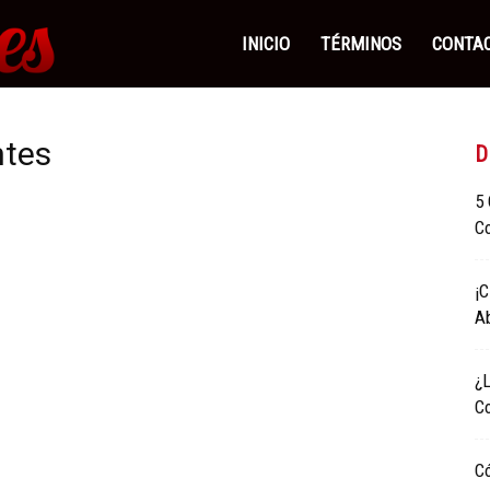
Contactos
INICIO
TÉRMINOS
CONTA
Abuelas
ntes
D
5
|
C
¡C
Encuentra
Ab
¿
Mujeres
C
C
Sensuales