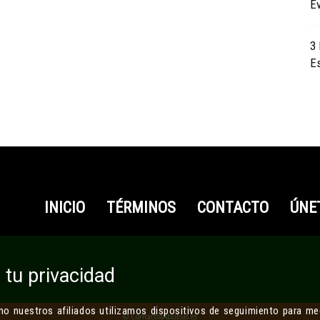
E
3
Y
E
Maduras
Cerca
INICIO
TÉRMINOS
CONTACTO
ÚNE
De
tu privacidad
Ti
 nuestros afiliados utilizamos dispositivos de seguimiento para med
©
ContactosAbuelas.es